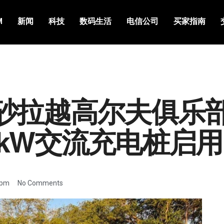
M
新闻
科技
数码生活
电信公司
买家指南
l在砂拉越高尔夫俱乐部
2kW交流充电桩启用
 pm
No Comments