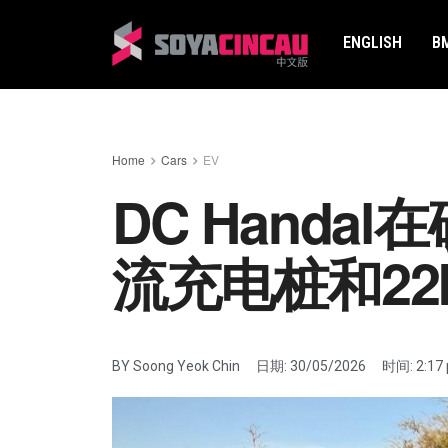
ENGLISH
B
Home
Cars
EV
DC Handa
流充电桩和2
BY
Soong Yeok Chin
日期:
30/05/2026
时间:
2:17