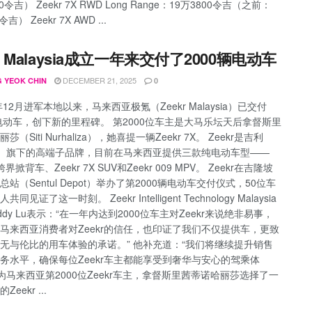
0令吉） Zeekr 7X RWD Long Range：19万3800令吉（之前：
令吉） Zeekr 7X AWD ...
kr Malaysia成立一年来交付了2000辆电动车
DECEMBER 21, 2025
 YEOK CHIN
0
年12月进军本地以来，马来西亚极氪（Zeekr Malaysia）已交付
辆电动车，创下新的里程碑。 第2000位车主是大马乐坛天后拿督斯里
莎（Siti Nurhaliza），她喜提一辆Zeekr 7X。 Zeekr是吉利
ly）旗下的高端子品牌，目前在马来西亚提供三款纯电动车型——
X跨界掀背车、Zeekr 7X SUV和Zeekr 009 MPV。 Zeekr在吉隆坡
站（Sentul Depot）举办了第2000辆电动车交付仪式，50位车
同见证了这一时刻。 Zeekr Intelligent Technology Malaysia
dy Lu表示：“在一年内达到2000位车主对Zeekr来说绝非易事，
马来西亚消费者对Zeekr的信任，也印证了我们不仅提供车，更致
无与伦比的用车体验的承诺。” 他补充道：“我们将继续提升销售
务水平，确保每位Zeekr车主都能享受到奢华与安心的驾乘体
作为马来西亚第2000位Zeekr车主，拿督斯里茜蒂诺哈丽莎选择了一
eekr ...