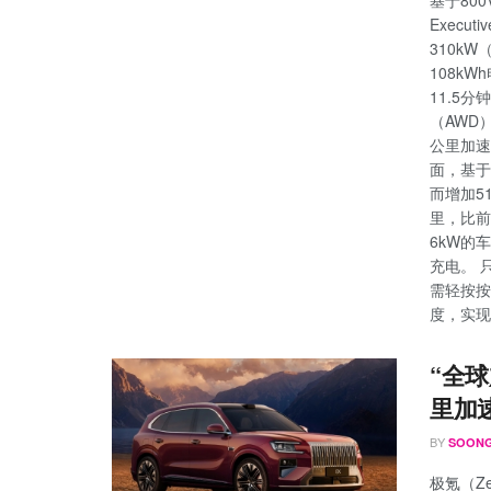
Execu
310k
108k
11.5
（AWD
公里加速
面，基于9
而增加5
里，比前驱
6kW的
充电。 只
需轻按按
度，实现
“全球
里加速
BY
SOONG
极氪（Ze