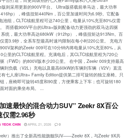
tive版则采用更新的900V平台。 Ultra版搭载前单马达，最大功率
W（416hp），峰值扭矩440Nm，百公里加速时间为6.9秒。它配备
Wh电池组，CLTC续航里程可达740公里，电量从10%充至80%仅需
分钟。 而搭载900V平台的Ultra+版则配备动力更强劲的双马达四驱
）系统，最大功率高达680kW（912hp），峰值扭矩达913Nm。百
仅需3.9秒，全系车型最高时速均限制在每小时220公里。 充电方
00V架构的Zeekr 009可在10分钟内将电量从10%充至80%，从
10公里的CLTC续航里程。充满电后，其CLTC续航里程为720公
（FWD）的800V版本少20公里。 在中国，Zeekr 009支持最高
车辆到负载（V2L）充电以及最高60kW的车辆到车辆（V2V）直流
有七人座Ultra+ Family Edition提供第二排可旋转的独立座椅。只
钮，座椅即可旋转45度和90度，方便乘客上下车；也可旋转180
面对面的乘坐布局。 ...
加速最快的混合动力SUV” Zeekr 8X百公
仅需2.96秒
APRIL 21, 2026
 YEOK CHIN
0
ekr）推出了全新高性能旗舰SUV——Zeekr 8X，与Zeekr 9X共