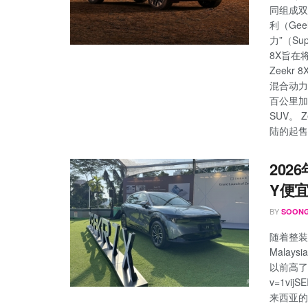
同组成双
利（Ge
力”（Su
8X旨在
Zeek
混合动力引
百公里加
SUV。 
陆的起售价：
2026
Y便
BY
SOONG
随着整装
Malay
以前高了，但
v=1vij
来西亚的最