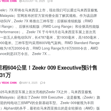
AUGUST 16, 2025
 YEOK CHIN
0
eekr）7X 即将在马来西亚上市，现在我们可以通过马来西亚极氪
kr Malaysia）官网发布的官方宣传册全面了解其规格。作为该品牌
动SUV，Zeekr 7X 将推出三种车型：后驱标准续航版（RWD
ard Range）、后驱长续航版（RWD Long Range）和全驱高性能版
Performance）。 Zeekr 7X 于今年5月在马来西亚车展上首次亮
一款五人座电动SUV，长4787毫米，宽1930毫米，高1650毫米，
00毫米。三种车型均采用800V电气架构。RWD Standard Range
为18万2000令吉，RWD Long Range为19万5000令吉，AWD
mance则是23万令吉。 Zeekr 7X ...
程604公里！Zeekr 009 Executive预计售
31万
MAY 8, 2025
 YEOK CHIN
0
025马来西亚车展上首次亮相的Zeekr 7X之外，马来西亚极氪
 Malaysia）还推出了Zeekr 009 Executive，这是极氪（Zeekr）旗
迎的纯电动三排MPV的全新基础车型。 Zeekr 009被视为丰田
ota）Alphard的杀手，最初在马来西亚推出的是全轮驱动（AWD）版