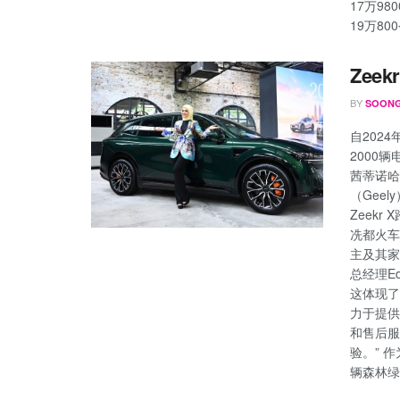
17万980
19万800
Zee
BY
SOONG
自2024
2000
茜蒂诺哈丽
（Gee
Zeekr 
冼都火车总
主及其家人共
总经理Ed
这体现了
力于提供
和售后服
验。” 
辆森林绿的Z