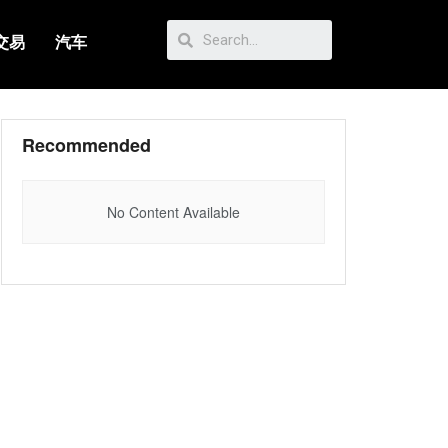
交易
汽车
Recommended
No Content Available