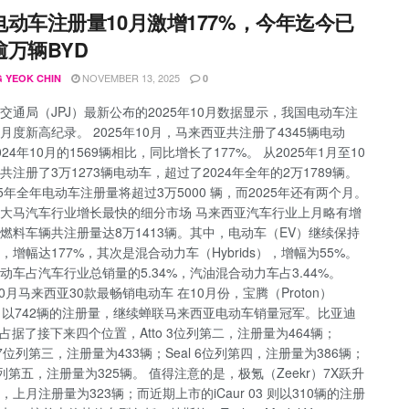
电动车注册量10月激增177%，今年迄今已
逾万辆BYD
NOVEMBER 13, 2025
 YEOK CHIN
0
交通局（JPJ）最新公布的2025年10月数据显示，我国电动车注
月度新高纪录。 2025年10月，马来西亚共注册了4345辆电动
24年10月的1569辆相比，同比增长了177%。 从2025年1月至10
共注册了3万1273辆电动车，超过了2024年全年的2万1789辆。
25年全年电动车注册量将超过3万5000 辆，而2025年还有两个月。
大马汽车行业增长最快的细分市场 马来西亚汽车行业上月略有增
燃料车辆共注册量达8万1413辆。其中，电动车（EV）继续保持
，增幅达177%，其次是混合动力车（Hybrids），增幅为55%。
动车占汽车行业总销量的5.34%，汽油混合动力车占3.44%。
10月马来西亚30款最畅销电动车 在10月份，宝腾（Proton）
S 7 以742辆的注册量，继续蝉联马来西亚电动车销量冠军。比亚迪
）占据了接下来四个位置，Atto 3位列第二，注册量为464辆；
on 7位列第三，注册量为433辆；Seal 6位列第四，注册量为386辆；
2位列第五，注册量为325辆。 值得注意的是，极氪（Zeekr）7X跃升
，上月注册量为323辆；而近期上市的iCaur 03 则以310辆的注册