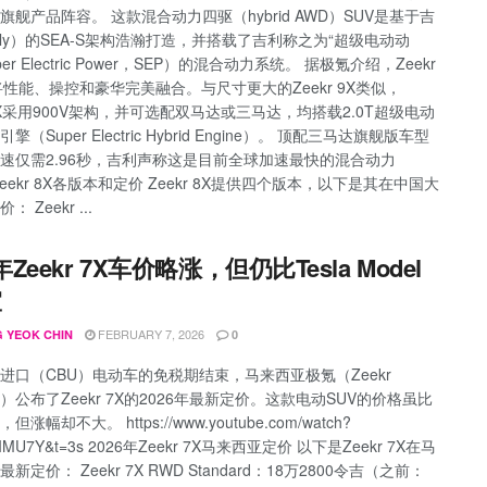
旗舰产品阵容。 这款混合动力四驱（hybrid AWD）SUV是基于吉
ely）的SEA-S架构浩瀚打造，并搭载了吉利称之为“超级电动动
per Electric Power，SEP）的混合动力系统。 据极氪介绍，Zeekr
将性能、操控和豪华完美融合。与尺寸更大的Zeekr 9X类似，
r 8X采用900V架构，并可选配双马达或三马达，均搭载2.0T超级电动
擎（Super Electric Hybrid Engine）。 顶配三马达旗舰版车型
速仅需2.96秒，吉利声称这是目前全球加速最快的混合动力
Zeekr 8X各版本和定价 Zeekr 8X提供四个版本，以下是其在中国大
 Zeekr ...
年Zeekr 7X车价略涨，但仍比Tesla Model
宜
FEBRUARY 7, 2026
 YEOK CHIN
0
进口（CBU）电动车的免税期结束，马来西亚极氪（Zeekr
sia）公布了Zeekr 7X的2026年最新定价。这款电动SUV的价格虽比
涨幅却不大。 https://www.youtube.com/watch?
SEIMU7Y&t=3s 2026年Zeekr 7X马来西亚定价 以下是Zeekr 7X在马
新定价： Zeekr 7X RWD Standard：18万2800令吉（之前：