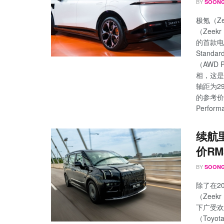
BY
SOONG
极氪（Z
（Zee
的首款电
Stand
（AWD 
相，这是
轴距为29
的参考价格
Perfor
续航里
价RM
BY
SOONG
除了在2
（Zeekr
下广受欢
（Toy