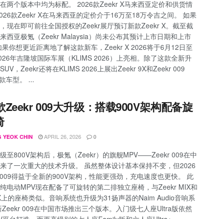
在两个版本中均为标配。 2026款Zeekr X马来西亚定价和供货情
026款Zeekr X在马来西亚的定价介于16万至18万令吉之间。 如果
，现在即可前往全国授权的Zeekr展厅预订新款Zeekr X。截至截
来西亚极氪（Zeekr Malaysia）尚未公布其预计上市日期和上市
如果你想更近距离地了解这款新车，Zeekr X 2026将于6月12日至
2026年吉隆坡国际车展（KLIMS 2026）上亮相。除了这款全新升
V，Zeekr还将在KLIMS 2026上展出Zeekr 9X和Zeekr 009
款车型。 ...
6款Zeekr 009大升级：搭载900V架构配备旋
椅
APRIL 26, 2026
 YEOK CHIN
0
至800V架构后，极氪（Zeekr）的旗舰MPV——Zeekr 009在中
来了一次重大的技术升级。 虽然整体设计基本保持不变，但2026
kr 009得益于全新的900V架构，性能更强劲，充电速度也更快。 此
纯电动MPV现在配备了可旋转的第二排独立座椅，与Zeekr MIX和
 9X上的座椅类似。音响系统也升级为31扬声器的Naim Audio音响系
新Zeekr 009在中国市场推出三个版本。入门级七人座Ultra版依然
V平台打造，而更高级别的七人座Family版和六人座Ultra+