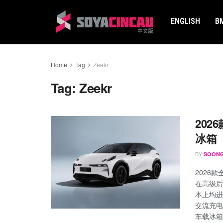
ENGLISH
B
Home
Tag
Zeekr
Tag:
Zeekr
202
冰箱
BY
SOONG
2026
在高级后驱
本上均进
交流充电
车载冰箱