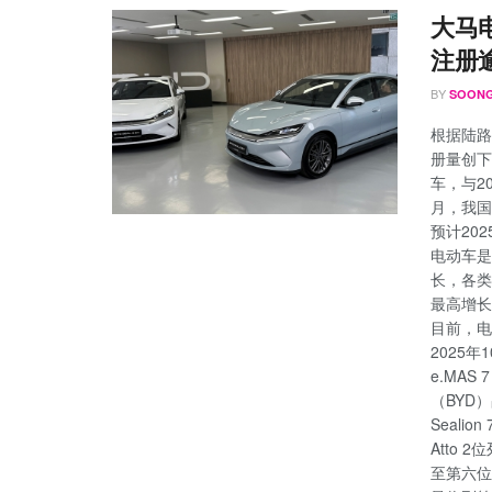
大马
注册
BY
SOONG
根据陆路
册量创下
车，与20
月，我国
预计20
电动车是
长，各类
最高增长
目前，电
2025年
e.MA
（BYD
Seali
Atto 
至第六位