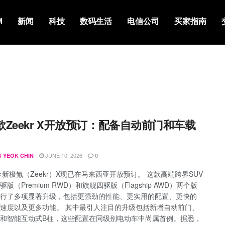
M
新闻
科技
数码生活
电信公司
买家指南
6款Zeekr X开放预订：配备自动前门和车载
JUNE 10, 2026
 YEOK CHIN
0
款全新极氪（Zeekr）X现已在马来西亚开放预订。 这款高端跨界SUV
版（Premium RWD）和旗舰四驱版（Flagship AWD）两个版
行了多项显著升级，包括更强劲的性能、更实用的配置、更快的
速度以及更多功能。 其中最引人注目的升级包括新增自动前门、
和智能互动式B柱，这些配置在同级别电动车中尚属首例。据悉，