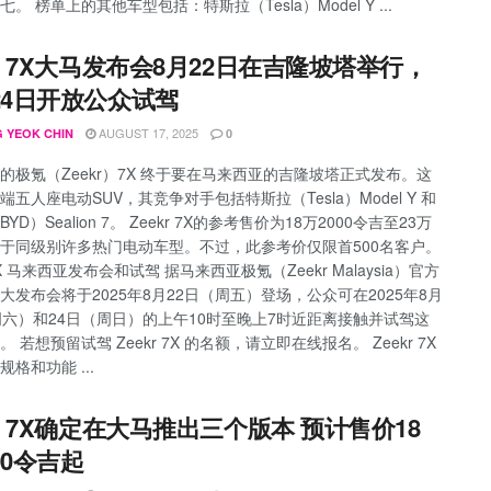
。 榜单上的其他车型包括：特斯拉（Tesla）Model Y ...
kr 7X大马发布会8月22日在吉隆坡塔举行，
24日开放公众试驾
AUGUST 17, 2025
 YEOK CHIN
0
的极氪（Zeekr）7X 终于要在马来西亚的吉隆坡塔正式发布。这
端五人座电动SUV，其竞争对手包括特斯拉（Tesla）Model Y 和
YD）Sealion 7。 Zeekr 7X的参考售价为18万2000令吉至23万
于同级别许多热门电动车型。不过，此参考价仅限首500名客户。
 7X 马来西亚发布会和试驾 据马来西亚极氪（Zeekr Malaysia）官方
大发布会将于2025年8月22日（周五）登场，公众可在2025年8月
周六）和24日（周日）的上午10时至晚上7时近距离接触并试驾这
 若想预留试驾 Zeekr 7X 的名额，请立即在线报名。 Zeekr 7X
格和功能 ...
kr 7X确定在大马推出三个版本 预计售价18
00令吉起