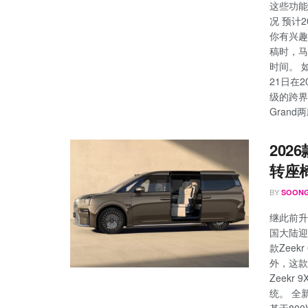
这些功能
况 预计2
你有兴趣
稿时，马
时间。 
21日在
级的跨界SU
Grand两
202
转座
BY
SOONG
继此前升级
国大陆迎
款Zee
外，这款
Zeekr
统。 全
基于800