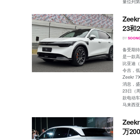
量位列第七
Zee
23和
BY
SOONG
备受期待
是一款高
比亚迪（B
令吉，低
Zeekr
消息，盛
23日（
款电动车。
马来西亚规
Zee
万20