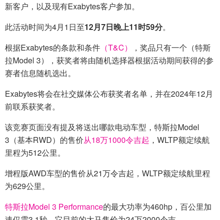
新客户，以及现有Exabytes客户参加。
此活动时间为4月1日至
12月7日晚上11时59分
。
根据Exabytes的条款和条件
（T&C）
，奖品只有一个（特斯
拉Model 3），获奖者将由随机选择器根据活动期间获得的参
赛者信息随机选出。
Exabytes将会在社交媒体公布获奖者名单，并在2024年12月
前联系获奖者。
该竞赛页面没有提及将送出哪款电动车型，特斯拉Model
3（基本RWD）的售价
从18万1000令吉起
，WLTP额定续航
里程为512公里。
增程版AWD车型的售价从21万令吉起，WLTP额定续航里程
为629公里。
特斯拉Model 3 Performance
的最大功率为460hp，百公里加
速仅需3.1秒，它目前的大马售价为24万2000令吉。