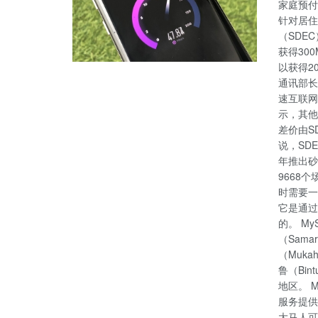
家庭预付
针对居住
（SDE
获得30
以获得2
通讯部长
速互联网
示，其他
差价由S
说，SD
年推出砂
9668
时需要一
它是通过
的。 M
（Sama
（Muka
鲁（Bin
地区。 
服务提供
大马人可