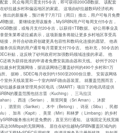
配套，民众每周只需支付5令吉，即可获得200GB数据。 该配套
在砂拉越乡村和偏远地区的家庭。 这项由砂拉越数码经济机构
C）推出的新服务，预计将于7月7日（周日）推出，用户可每月免费
0MB数据。 要继续使用该服务，MySRBN用户可每周支付5令吉，
00GB数据，或每月支付20令吉，以获得1TB数据。 砂公用事业及
拿督朱莱希诺拉威表示，这项新服务将能让更多乡村地区享受高
链接，并符合砂政府创建更具包容性和数码化连接的愿望。 他表
服务供应商的用户通常每月需要支付70令吉。 他补充，50令吉的
DEC补贴，这反映了砂州政府对加强数码领域连接的承诺。 他
EC还将为获得批准的申请者免费安装路由器和天线。 砂州于2021
拉越乡村宽频网络，据说该网络已覆盖砂州的490个乡村和1万
个场所。 据称，SDEC每月收到约1500至2000份注册。 安装该网络
个室外天线装置和一个室内WiFi路由器装置。 就覆盖范围而言，
砂拉越多媒体管理局乡区电讯（SMART）项目下的电讯塔提供
ySRBN的覆盖范围包括古晋（Kuching）、三马拉汉
rahan）、西连（Serian）、斯里阿曼（Sri Aman）、沐胶
h）、泗里街（Sarikei）、木中（Betong）、诗巫（Sibu）、民都
tulu）、加帛（Kapit）、美里（Miri）和林梦（ Limbang）的乡村
MySRBN服务推出时是免费的，直至另行通知。 这项固定无线宽频
高达30Mbps的无限网络。 居住在砂拉越MySRBN覆盖区域内的
通过下载MySDEC应用程序，申请该服务及注册新线路。 欲知更