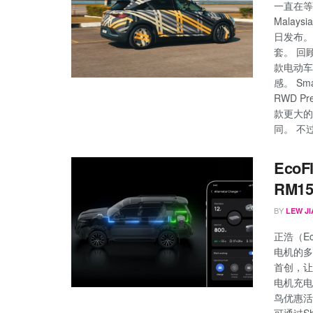
一直在等
Mala
日发布。 
套。 回顾
款电动车
感。 S
RWD P
款更大的
同。 不过
Eco
RM15
BY
LEW JI
正浩（E
电机的多
首创，让
电机充电
鸟优惠活
可通过S