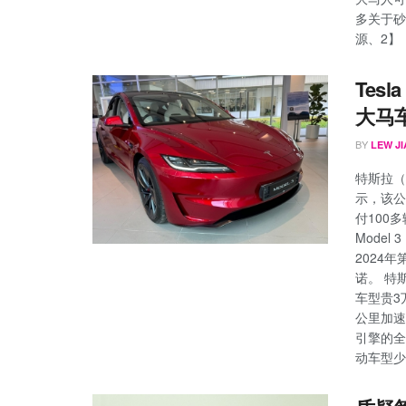
多关于砂
源、2】
Tesl
大马
BY
LEW JI
特斯拉（T
示，该公
付100多
Mode
2024年
诺。 特斯
车型贵3万
公里加速
引擎的全
动车型少