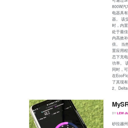
800W汽
电器具有
器。 该
时，内置
处于最佳
内高效补
倍。 当
置应用程
态下充电
功率。 
同时，可
在Eco
了其现有
2、Delta
MyS
BY
LEW JI
砂拉越州