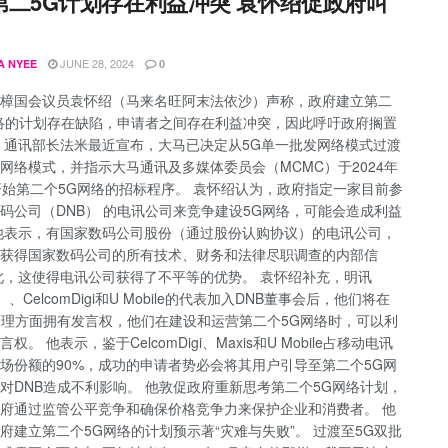
第二5G计划存在利益冲突 袁怀绍促政府叫
JUNE 28, 2024
A NYEE
0
樟国会议员袁怀绍（马来名旺阿末法依沙）声称，政府建立第二
络的计划存在缺陷，申请者之间存在利益冲突，因此呼吁政府搁置
 通讯部长法米最近宣布，大马已决定从5G单一批发网络模式过渡
网络模式，并指示大马通讯及多媒体委员会（MCMC）于2024年
开始第二个5G网络的招标程序。 袁怀绍认为，政府指定一家目前参
码公司（DNB） 的电讯公司来竞争建设5G网络，可能会造成利益
他表示，有国家数码公司股份（通过股份认购协议）的电讯公司，
获得国家数码公司的所有技术、财务和法律尽职调查的内部信
此，这使得电讯公司获得了不平等的优势。 袁怀绍补充，明讯
s）、CelcomDigi和U Mobile的代表加入DNB董事会后，他们将在
管理方面拥有发言权，他们在建设和运营第二个5G网络时，可以利
权。 他表示，鉴于CelcomDigi、Maxis和U Mobile占移动电讯
场份额的90%，成功的申请者势必会将其用户引导至第二个5G网
对DNB造成不利影响。 他敦促政府重新思考第二个5G网络计划，
府通过监管公平竞争和确保价格竞争力来保护企业和消费者。 他
府建立第二个5G网络的计划预示著“灾难与失败”。 过渡至5G双批