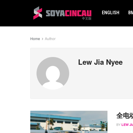
ENGLISH
B
Home
Author
Lew Jia Nyee
全电动
BY
LEW JI