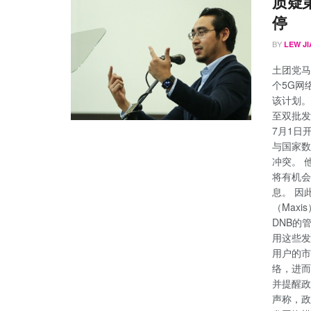
质疑
停
BY
LEW JI
土团党马
个5G网
该计划。
至双批发
7月1日
与国家数
冲突。 
将有机会
息。 因
（Maxi
DNB的
用这些发言
用户的市
络，进而
并提醒政
声称，政