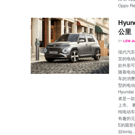
Oppo Re
Hyu
公里
BY
LEW JI
现代汽车
宜的电动车
款外形可
随着电动
车的消费
型的电动
Hyunda
者是一款
上市。 事
纯电动车
有趣的元
E的圆形
自Ioniq..