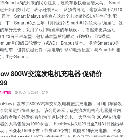
待Smart #3的到来的民众注意，这款车很快会登陆大马。 Smart
ysia已开始倒数计时，表示还剩9天。 从预告可见，这款车将于7月10
届时，Smart Malaysia将宣布这款全电动轿跑SUV的售价和配
一下，Smart #3是去年11月推出的Smart #1的较大型“弟弟”。 这
的车身更长，采用了双门轿跑车的车顶设计，看起来更具运动
mart #3有三种车型，包括基本型后轮驱动（RWD） Pro模式、
remium和顶级四轮驱动（AWD） Brabus版本。 尽管Smart #3是一
电动车，但其机械硬件（如电动引擎和电池配置）与Smart #1相
，由于Smart...
Flow 800W交流发电机充电器 促销价
99
JULY 1, 2024
A NYEE
0
coFlow）发布了800W汽车交流发电机便携充电器，可利用车辆发
余能量进行快速充电。 该公司表示，该交流发电机充电器是业内
旅行者和户外爱好者能为车辆快速充电。 大马售价 800W交流发
器的大马售价为1999令吉。 EcoFlow从6月29日至7月31日推出早
动，民众花1599令吉（节省400令吉）就能买到该充电器。 民众
hopee和Lazada上的正浩官方商店，以及全马正浩授权零售店购买