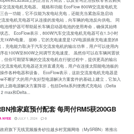
车交流发电机充电器。 规格和功能 EcoFlow 800W交流发电机充
三合一功能，它不仅能为发电站充电，还能充当紧急应急启动
交流发电机充电器可从连接的发电站，向车辆的电池反向供电。 同
电池维护器可帮助延长车辆启动器电池的使用寿命，确保其始终
状态。 EcoFlow表示，800W汽车交流发电机充电器可在1.3小时
充1kWh电量。 据称，它的充电速度是12V电源插座充电速度的8
然，充电能力取决于汽车交流发电机的输出功率，用户可以使用内
序在100W至800W之间调节充电速度。 虽然你可以在车辆闲置状
，但你可期望车辆的交流发电机在行驶过程中，提供更高的输出
该交流发电机充电器还支持直通充电，用户在连接太阳能电池板的
操作各种电器和设备。 EcoFlow表示，这款交流发电机充电器是
Flow不断扩大的用户友好型电源解决方案套件的基础上建立，它加入
的上路电源解决方案阵容，包括Delta系列便携式充电站（Delta
 2 max和Delta...
RBN推家庭预付配套 每周付RM5获200GB
JULY 1, 2024
A NYEE
0
政府旗下无线宽频服务砂拉越乡村宽频网络（MySRBN）将推出