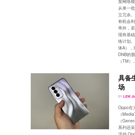
发网络模
从单一批
立冗余。
有机会利
率外，若
现有基础
络计划。
体A），
DNB的股
（TM）..
具备生
场
BY
LEW JI
Oppo在
（Med
（Gene
系列还采
活动 Op