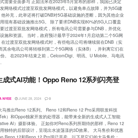
式需要全面参与 正如法米在2023年5月宣布的那样，我国已决定
发网络模式过渡至双批发网络模式，以避免单点故障，并为5G建
 他补充，此举还将打破DNB对5G基础设施的垄断，因为其他企业
用现有基础设施推出5G。 除了要求DNB实现80%的5G人口覆盖
要过渡至双批发网络模式，所有电讯公司需要参与DNB，并优化
设施和资源。 当时，政府预计最早于2024年1月启动第二个5G网
 在过渡至双批发网络模式时，有些电讯公司将继续留在DNB（实
而其余电讯公司将转移到第二个5G网络（实体B），并剥离它们在
份。 在2023年结束之前，CelcomDigi、明讯、U Mobile、马电讯
.
成式AI功能！Oppo Reno 12系列闪亮登
JUNE 28, 2024
A NYEE
0
大马推出Reno 12系列。 Reno 12和Reno 12 Pro采用联发科技
iaTek）和Oppo独家开发的处理器，能带来全新的生成式人工智能
rative AI）摄影体验。 正如你对Reno系列所期待的那样，Reno 12
用独特的后部设计，呈现出水波荡漾的3D效果。 大马售价和优惠
po Reno 12和Reno 12 Pro现已开卖，以下是它们的大马售价：