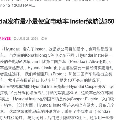
no 12 12GB RAM...
ndai发布最小最便宜电动车 Inster续航达350
JUNE 28, 2024
A NYEE
0
（Hyundai）发布了Inster，这是该公司目前最小，也可能是最便
。 与之前的Kona和Ioniq 5等电动车不同，Hyundai Inster是一
爱的全电动A级车，而且比第二国产车（Perodua）Ativa还要小。
车越来越普及，Hyundai Inster似乎是那些需要一辆经济实惠电动
者最佳选择。 我们希望宝腾（Proton）和第二国产车能推出这类
车，尤其是在目前进口电动车的门槛为10万令吉的情况下。
i Inster规格和功能 Hyundai Inster是基于Hyundai Casper开发，后
搭载1.0公升涡轮增压汽油引擎的紧凑型SUV，这款车已经在韩国
实上，Hyundai Inster在韩国市场是作为Casper Electric（入门级
）销售。 设计方面，Hyundai Inster看起来相当有活力，具备几个
素。 这款紧凑型电动车的外形方正，采用了类似本田（Honda）
前大灯和尾灯。 与此同时，后门把手隐藏在C柱上，还采用一些来
.