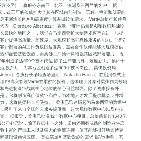
0平方公尺），将服务东南亚、北亚、澳洲及纽西兰的客户。 据
iv透露，该工厂的落成扩大了其在区域内的制造、工程、物流和部署能
足不断增长的AI和高密度计算基础设施需求。 Vertiv总执行长佐丹
齐（Giordano Albertazzi）表示：“亚洲仍然是AI和数码基础设
长最快的地区之一，我们在马来西亚扩大制造规模旨在进一步提
客户提供高质量、高速度、大规模和高可靠性服务的能力。” 该公
客户部署的AI工作负载日益复杂，需要合作伙伴能够大规模提供
热和配套基础设施，而柔佛工厂预计将增强其区域部署能力。 预
27年创造多达500个技术岗位 除了生产能力外，这座新工厂预计于
年全面投产后，为本地区创造多达500个技术岗位。 柔佛投资局
st Johor）总执行长纳塔查哈里斯（Natazha Hariss）在启用仪式上
我们很高兴欢迎Vertiv在柔佛的投资，这体现了各界对柔州作为数码
和先进制造业战略中心地位的信心日益增强。除了资本投资外，
是，它将创造高价值就业岗位，为本地人才发展提供机会，并增
力，这将使柔州长期受益。” 柔佛已迅速崛起为马来西亚的数据中
，吸引了来自全球的云服务提供商、超大规模数据中心以及科技
资。 据报导，柔佛已批准42个数据中心项目，总价值超过1640亿
该公司补充说，除了数据中心之外，柔佛还拥有成熟的制造业生态
验丰富的产业工人以及强大的物流连接，使其能够很好地支持更
码基础设施供应链。 旨在满足AI基础设施的需求 据Vertiv称，其