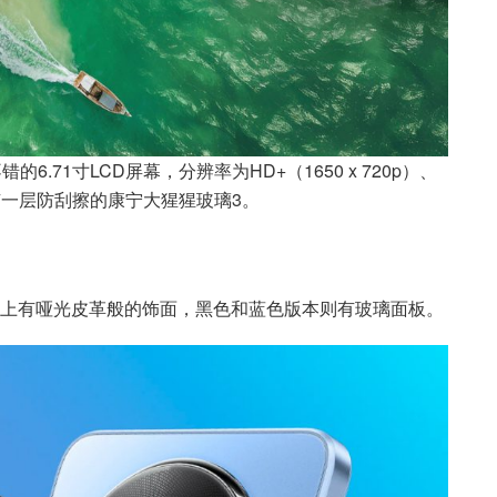
的6.71寸LCD屏幕，分辨率为HD+（1650 x 720p）、
还有一层防刮擦的康宁大猩猩玻璃3。
上有哑光皮革般的饰面，黑色和蓝色版本则有玻璃面板。