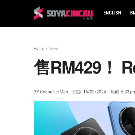
ENGLISH
B
Home
News
售RM429！ 
BY
Chong Lei Man
日期:
16/03/2024
时间:
5:33 p