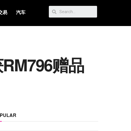
交易
汽车
o获RM796赠品
PULAR