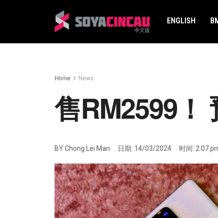
ENGLISH
B
Home
News
售RM2599！ 
BY
Chong Lei Man
日期:
14/03/2024
时间:
2:07 p