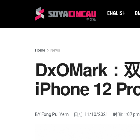
ENGLISH
B
Home
News
DxOMark：
iPhone 12 P
BY
Fong Pui Yern
日期:
11/10/2021
时间:
1:07 pm