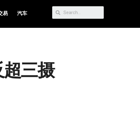
交易
汽车
分反超三摄