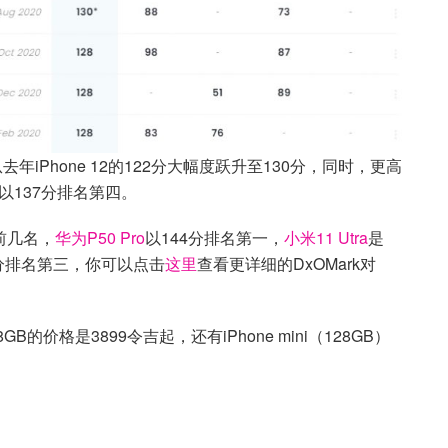
从去年iPhone 12的122分大幅度跃升至130分，同时，更高
x，目前以137分排名第四。
的前几名，
华为P50 Pro
以144分排名第一，
小米11 Utra
是
9分排名第三，你可以点击
这里
查看更详细的DxOMark对
B的价格是3899令吉起，还有iPhone mini（128GB）