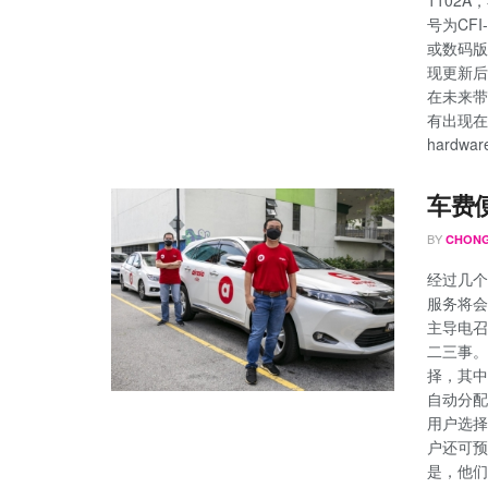
号为CF
或数码版
现更新后
在未来带
有出现在SI
hardware
车费
BY
CHONG
经过几个
服务将会在
主导电召
二三事。 
择，其中
自动分配
用户选择
户还可预订
是，他们