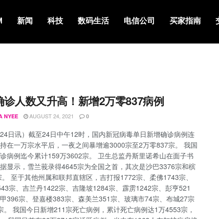
M
新闻
科技
数码生活
电信公司
买家指南
确诊人数又升高！新增2万零837病例
AUGUST 24, 2021
A NYEE
0
24日讯）截至24日中午12时，国内新冠病毒单日新增确诊病例连
持在一万宗水平后，一夜之间暴增逾3000宗至2万零837宗。 我国
诊病例迄今累计159万3602宗。 卫生总监丹斯里诺希山在面子书
据显示，雪兰莪录得4645宗为全国之首，其次是沙巴3376宗和槟
4宗。 至于其他州属和联邦直辖区，吉打报1772宗、柔佛1743宗、
43宗、吉兰丹1422宗、吉隆坡1284宗、霹雳1242宗、彭亨521
甲396宗、登嘉楼383宗、森美兰351宗、玻璃市74宗、布城27宗
宗。 我国今日新增211宗死亡病例，累计死亡病例达1万4553宗，