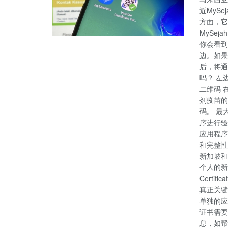
近MyS
方面，它
MySej
你会看到
边。如果
后，将通
吗？ 左
二维码 
剂疫苗的
码。 最大的
序进行验
应用程序
和完整性
新加坡和
个人的新
Certi
真正关键
单独的应
证书需要透
息，如帮