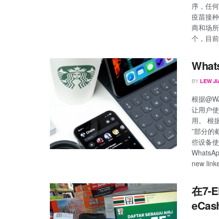
序，任何
疫苗接种
商和场所
个，目前
Wha
BY
LEW JI
根据@WA
让用户使
用。 根据
”部分的
些设备使
WhatsApp
new linke
在7-E
eCas