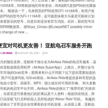
I-10XXA/B，XX将根据地区而有变动，而A或B只是指PS5的光碟版
本。 顺便说一下，马来西亚的PS5使用CFI-1018A/B，有用户发
的PS5的型号为FI-1118A/B，这可能意味着大马索尼可能有计划
来更新后的型号，但是目前还没有官方消息。此外，新的型号没
RIM数据库。 @Soya_Cincau @LowyatNET possibly minor
 change of new ...
便宜对司机更友善！ 亚航电召车服务开跑
AUGUST 26, 2021
 LEI MAN
0
月的预告造势，亚航终于推出名为AirAsia Ride的电召车服务，该
亚航超级应用程序（AirAsia SuperApp）上推出，并预计会与
车市场的Grab竞争；那两者有什么不同呢？以下是你需要知道的
用户可选择司机 与Grab类似，AirAsia Ride将提供多种车型的选
包括小型车、高级车、MPV、德士或任何可用的车辆。 和大多数
司机的电召车平台不同，AirAsia Ride还推出了“推荐司机”列表供
，你甚至还可查看他们的距离以及个人资料；根据供应情况，用
由亚航飞行员和机组人员所组成的“Allstar Ride”司机。 有趣的
还推出了非常适合女性乘客的女司机选项，从表面上看，亚航似