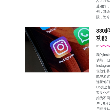
占0.9
受治疗，
例，其余
院，迄今
830
功能
BY
CHONG
我的Ins
功能，但
Insta
但他们将
能够通过
连接他们。
Up完全
客制化不同
始为不同
户；8月
用链接贴