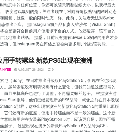
时动态中的任何位置，你还可以随意调整贴纸大小，以获得最大
。 改变游戏规则的是，关注者现在可对附有链接贴纸的限时动态
和回复，就像一般的限时动态一样。此前，关注者无法对Swipe
态作出回应。 据Instagram前产品负责人维沙尔（Vishal Shah）
将会是更符合目前用户使用该平台的方式。他还透露，该平台的
广泛地推出贴纸。 据悉，目前只有拥有Swipe Up权限的用户才会
选项，但Instagram仍在评估是否会向更多用户推出该功能。 ...
改用手转螺丝 新款PS5出现在澳洲
AUGUST 26, 2021
A NYEE
0
尼（Sony）在日本推出升级版PlayStation 5，但现在它也出现
方。虽然索尼没有明确说明有什么变化，但我们知道这些型号的
，而且主机底座也进行了调整，不再需要螺丝起子。 根据澳洲游
ress Start报导，他们已经发现新的PS5型号，就像之前在日本发现
yStation 5那样，这些出现在澳洲的新款PlayStation 5的重量比原版
克。 它们还有新的底座，使用手转螺丝而不是一般的螺丝。这个新
丝意味着用户在安装新PlayStation 5时，应该更容易，因为不需
起子。 这些出现在澳洲的新款PlayStation 5的型号为CFI-
，不是CFI-1000系列。为了让你更了解，最初版PlayStation 5的型