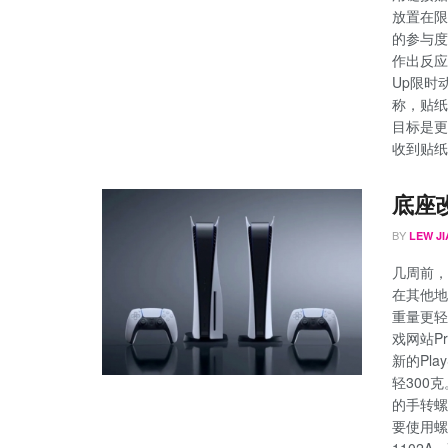
放置在限
的参与度
作出反应
Up限时动
称，贴纸
目标是更
收到贴纸
底座
BY
LEW JI
几周前，索
在其他地
重量更轻
戏网站P
新的Pla
轻300
的手转螺
要使用螺丝
1102A