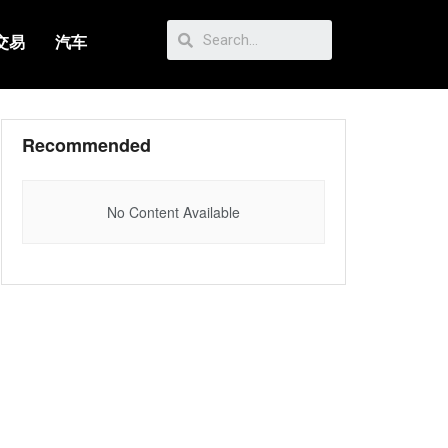
交易
汽车
Recommended
No Content Available