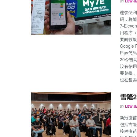
BY
LEW JI
连锁便利店
码，将能
7-Ele
用程序（i
要向收银
Googl
Play代
20令吉
没有信用
要兑换，只
也在售卖G
雪隆
BY
LEW JI
新冠疫苗
包括吉隆
接种疫苗