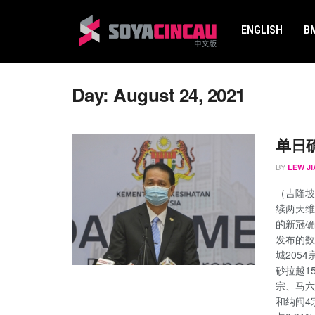
ENGLISH
B
Day:
August 24, 2021
单日
BY
LEW JI
（吉隆坡
续两天维
的新冠确
发布的数
城205
砂拉越15
宗、马六
和纳闽4