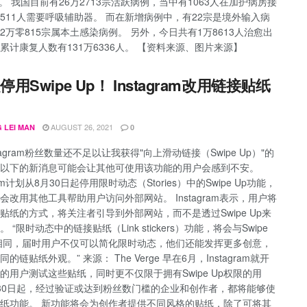
1%。 我国目前有26万2713宗活跃病例，当中有1063人在加护病房接
511人需要呼吸辅助器。 而在新增病例中，有22宗是境外输入病
2万零815宗属本土感染病例。 另外，今日共有1万8613人治愈出
累计康复人数有131万6336人。 【资料来源、图片来源】
起停用Swipe Up！ Instagram改用链接贴纸
AUGUST 26, 2021
 LEI MAN
0
tagram粉丝数量还不足以让我获得"向上滑动链接（Swipe Up）"的
以下的新消息可能会让其他可使用该功能的用户会感到不安。
gram计划从8月30日起停用限时动态（Stories）中的Swipe Up功能，
会改用其他工具帮助用户访问外部网站。 Instagram表示，用户将
贴纸的方式，将关注者引导到外部网站，而不是透过Swipe Up来
 “限时动态中的链接贴纸（Link stickers）功能，将会与Swipe
相同，届时用户不仅可以简化限时动态，他们还能发挥更多创意，
的链贴纸外观。” 来源： The Verge 早在6月，Instagram就开
的用户测试这些贴纸，同时更不仅限于拥有Swipe Up权限的用
30日起，经过验证或达到粉丝数门槛的企业和创作者，都将能够使
纸功能。 新功能将会为创作者提供不同风格的贴纸，除了可将其