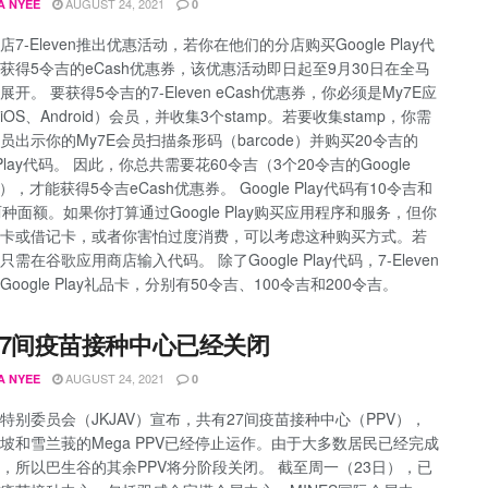
AUGUST 24, 2021
A NYEE
0
7-Eleven推出优惠活动，若你在他们的分店购买Google Play代
获得5令吉的eCash优惠券，该优惠活动即日起至9月30日在全马
ven展开。 要获得5令吉的7-Eleven eCash优惠券，你必须是My7E应
OS、Android）会员，并收集3个stamp。若要收集stamp，你需
员出示你的My7E会员扫描条形码（barcode）并购买20令吉的
e Play代码。 因此，你总共需要花60令吉（3个20令吉的Google
码），才能获得5令吉eCash优惠券。 Google Play代码有10令吉和
两种面额。如果你打算通过Google Play购买应用程序和服务，但你
卡或借记卡，或者你害怕过度消费，可以考虑这种购买方式。若
需在谷歌应用商店输入代码。 除了Google Play代码，7-Eleven
oogle Play礼品卡，分别有50令吉、100令吉和200令吉。
27间疫苗接种中心已经关闭
AUGUST 24, 2021
A NYEE
0
特别委员会（JKJAV）宣布，共有27间疫苗接种中心（PPV），
坡和雪兰莪的Mega PPV已经停止运作。由于大多数居民已经完成
，所以巴生谷的其余PPV将分阶段关闭。 截至周一（23日），已