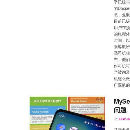
乎已经与D
的Dacs
悉，亚航
目前已提
用户在预
的旅程体
时间，以
乘客航班
高司机收
布，他们
作司机可
当被询及
机这么做
广亚航的电
MyS
问题
BY
LEW JI
马来西亚