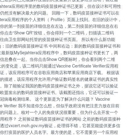
ejahtera应用程序里的数码疫苗接种证书已更新，但在设计和可用性
仍然没有解决最大的问题。 回顾一下，数码疫苗接种证书可以在
ahtera应用程序的个人资料（ Profile）页面上找到。在旧的设计中，
你的第一剂疫苗的详细信息在左边，第二剂疫苗的详细信息在右
你点击“Show QR”按钮，你会得到一个二维码，扫描该二维码
往由卫生部网站托管的疫苗接种证书页面。 所以有什么新功能
边：旧的数码疫苗接种证书 中间和右边：新的数码疫苗接种证书和
在最新版MySejahtera应用程序中，数码疫苗接种证书更长了，两
信息叠在一起。当你点击Show QR图标时，你会看到两个二维
变化是，该二维码只能通过Vaccine Certificate Verifier应用程
证，该应用程序可在谷歌应用商店和苹果应用商店下载。 根据该
的描述，该应用程序允许用户验证数码签名的健康证书的真实性
。除了能验证我国的数码疫苗接种证书之外，据说它还可以验证
欧盟发出的数码疫苗接种证书。该截图还指出，它还可以验证一
冠病毒检测结果。 这个更新是为了解决什么问题？ Vaccine
ficate Verifier 我不知道你怎么想，但似乎政府没有把注意力放在目前
的问题上。核对一个人的免疫状况很重要，但为什么去开发一个
用程序？ 之前验证数码疫苗接种证书的网站 之前的数码疫苗接种
过vxcert.moh.gov.my验证，处理得不错，它甚至能提供更多信
你打疫苗的医护人员名字。最方便的是，它不需要另一个应用程