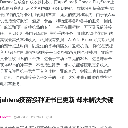
acsee达成合作或收购协议，而AppStore和Google PlayStore上
ee应用程序也已易名为AirAsia Ride Driver。 数据分析提高效率 据
最独特的是将会利用该集团丰富且庞大的数据和算法，由于该App
供包括预订航班、酒店、食品、和物流等各种各样的服务；因此
订航班和预订前往机场的专车，甚至在回程时，可享受无缝连接
验。 机场出行是电召车司机最抢手的任务，亚航希望优化司机的
实现最高效率和收入。根据现有数据，AirAsia Ride司机可以根据
的预计抵达时间，以最短的等待间隔安排返程机场。 降低征费提
入 电召车司机最常抱怨的是平台会征收昂贵的合作费用，亚航宣
只会征收15%的平台费，这低于市场上常见的20%，这意味着合
获得85%的净车费，不包括过路费，使司机能够赚取更多收入。
是否允许司机与竞争平台合作时，亚航表示，实际上他们鼓励司
，司机可自由地接受竞争对手的工作，这将使他们能够向乘客推
召车服务。 ...
ejahtera疫苗接种证书已更新 却未解决关键
AUGUST 26, 2021
A NYEE
0
已逐步向已完成接种疫苗的民众重新开放更多经济活动，就在最